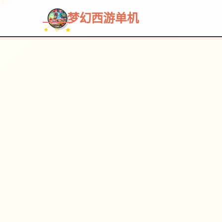
梦幻西游单机
✦ ✧ ★