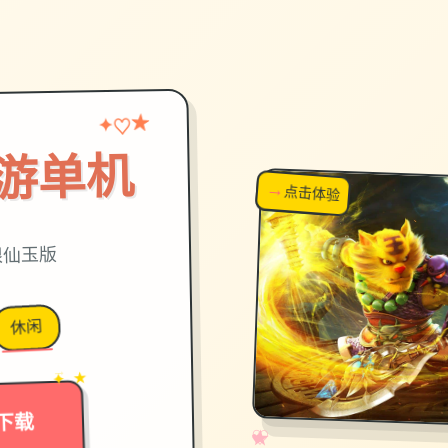
★
♡
✦
游单机
→
↗
点击体验
超棒！
限仙玉版
休闲
→
✦ ★
下载
✧
♡
★
♥