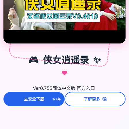
🎮
✨
🎮
侠女逍遥录
Ver0.755简体中文版,官方入口
💫
🤔
安全下载
了解更多
✨
⭐