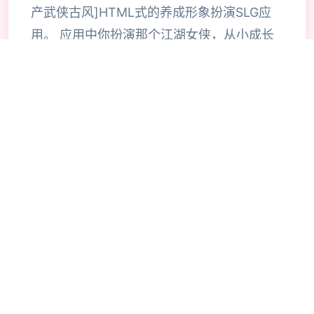
产武侠古风]HTML式的养成形象扮演SLG应
用。 应用中你扮演那个江湖女侠，从小成长
到到大美人后修炼武功行走江湖的记录。 各
种行为选项都会影响自己的属性成长，还有丰
富道具和武功修行，及H属性。 海量动态CG
和动态视瓶场景，整个是作者精挑细选的武侠
古风社保素材，很入戏。 属极度罕见的国产
武侠HTML应用大作，绝无仅有近版版
Ver0.755，推荐保存游玩。