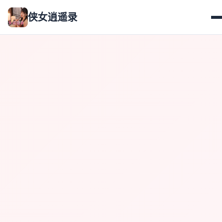
侠女逍遥录