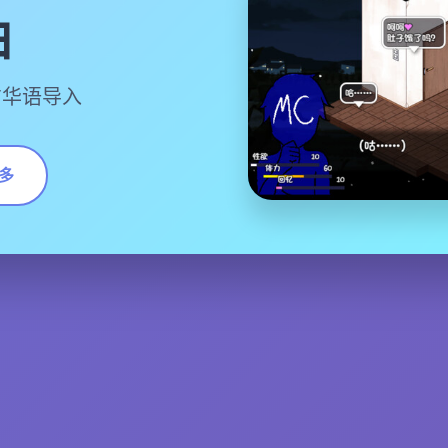
曲
方华语导入
多