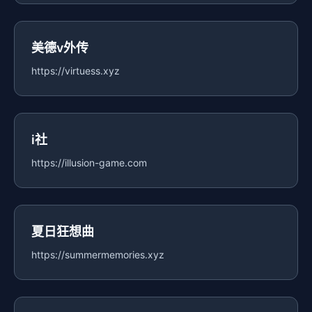
美德v外传
https://virtuess.xyz
i社
https://illusion-game.com
夏日狂想曲
https://summermemories.xyz