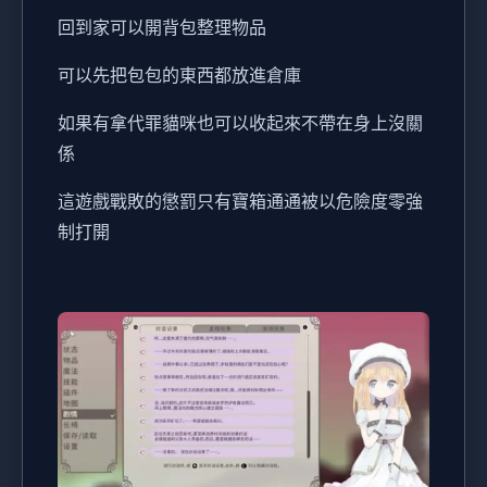
回到家可以開背包整理物品
可以先把包包的東西都放進倉庫
如果有拿代罪貓咪也可以收起來不帶在身上沒關
係
這遊戲戰敗的懲罰只有寶箱通通被以危險度零強
制打開