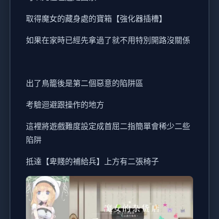
取得魔女的藏身處的寶箱【強化器插槽】
如果在家時已經先拿過了就不用特別開路沒關係
出了鳥籠後是第二個惡意的陷阱區
考驗迴避跟操作的地方
這裡將遊戲難度設定成首屈二指簡單會稀少二些
陷阱
抵達【卑賤的補給兵】上方有二張椅子