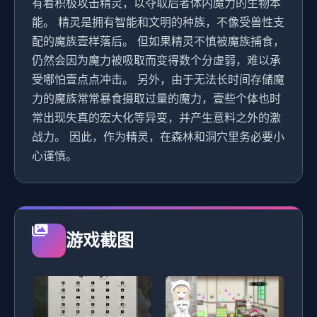
有着积极攻击精灵，以夺取后者体内魔力的生物本
能。 精灵是拥有智能和文明的种族，不像受兽性支
配的魔族壹样落后。 但如果精灵不慎被魔族捕食，
仍然会因为魔力被吸取而变得数个分虚弱，难以承
受哪怕壹点点冲击。 另外，由于无法长时间存储魔
力的魔族常常暴食摄取过量的魔力，壹些个体也时
常出现失真的宏大化等异变，并产生意料之外的激
战力。 因此，作为精灵，在森林和洞穴里务必要小
心谨慎。
游戏截图