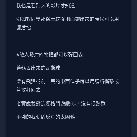
我也是看別人的影片才知道
例如救同學那邊土蛇從地面鑽出來的時候可以用
護盾擋
※敵人發射的物體都可以彈回去
蘑菇丟出來的瓦斯球
還有飛彈或劍山丟的東西似乎可以用護盾衝擊或
普攻打回去
老實說我對這類格鬥遊戲(咦?)沒有很熟悉
手殘的我要盾反真的太困難