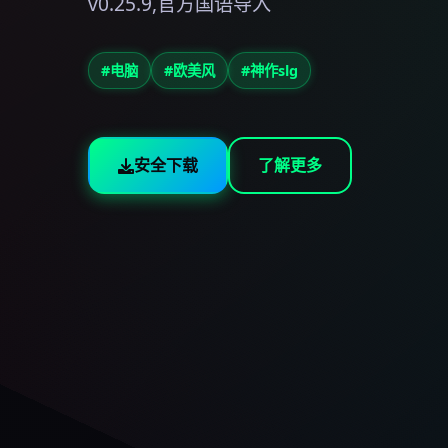
v0.25.9,官方国语导入
#电脑
#欧美风
#神作slg
安全下载
了解更多