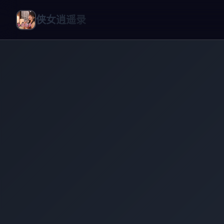
侠女逍遥录