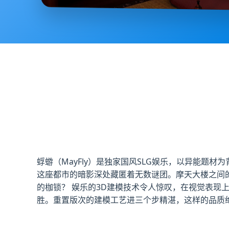
蜉蝣（MayFly）是独家国风SLG娱乐，以异能题
这座都市的暗影深处藏匿着无数谜团。摩天大楼之间
的枷锁？ 娱乐的3D建模技术令人惊叹，在视觉表
胜。重置版次的建模工艺进三个步精湛，这样的品质