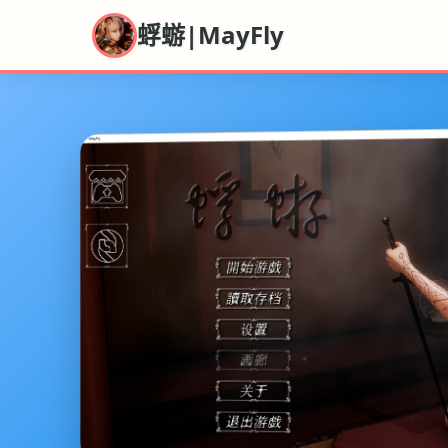
蜉蝣|MayFly