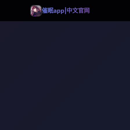
催眠app|中文官网