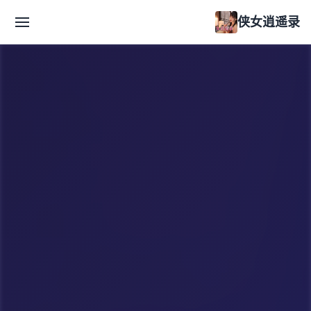
侠女逍遥录