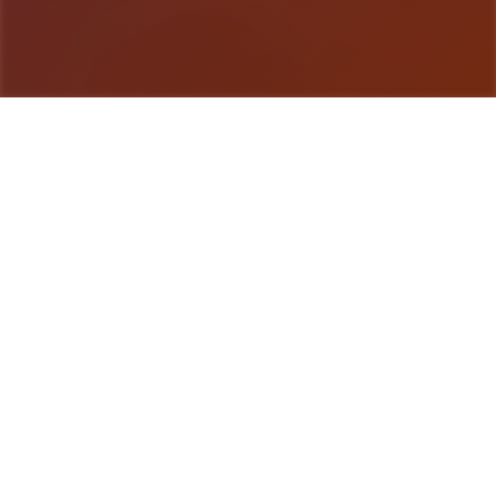
游戏详情
玩法说明
这是5款无敌超强的[color=deepskyblue][国产武侠
古风]HTML式的养成对象扮演SLG对战。 对战中你
扮演1项江湖女侠，从小成长到到大美人后修炼武功
行走江湖的传说。 各种行为选项都会影响自己的属