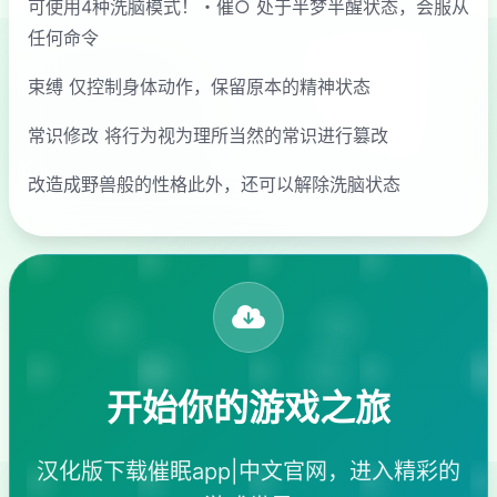
可使用4种洗脑模式！・催○ 处于半梦半醒状态，会服从
任何命令
束缚 仅控制身体动作，保留原本的精神状态
常识修改 将行为视为理所当然的常识进行篡改
改造成野兽般的性格此外，还可以解除洗脑状态
开始你的游戏之旅
汉化版下载催眠app|中文官网，进入精彩的