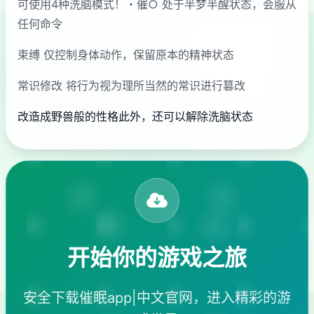
可使用4种洗脑模式！・催○ 处于半梦半醒状态，会服从
任何命令
束缚 仅控制身体动作，保留原本的精神状态
常识修改 将行为视为理所当然的常识进行篡改
改造成野兽般的性格此外，还可以解除洗脑状态
开始你的游戏之旅
安全下载催眠app|中文官网，进入精彩的游