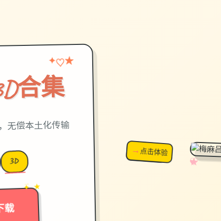
★
♡
✦
3D合集
乐，无偿本土化传输
→
↗
点击体验
超棒！
3D
✧
♡
★
♥
→
✦ ★
下载