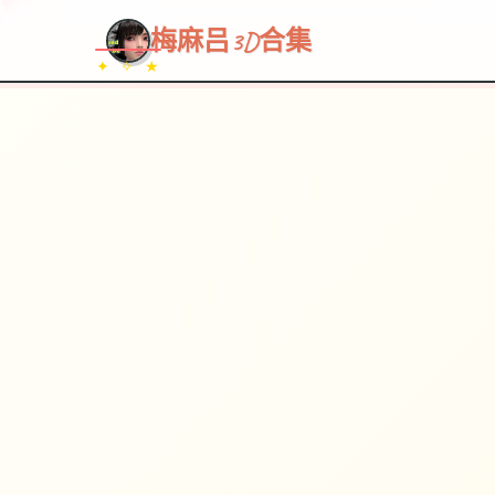
梅麻吕3D合集
✦ ✧ ★