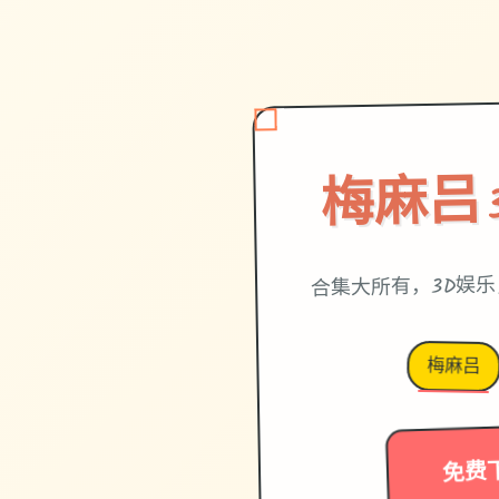
梅麻吕
合集大所有，3D娱
梅麻吕
免费