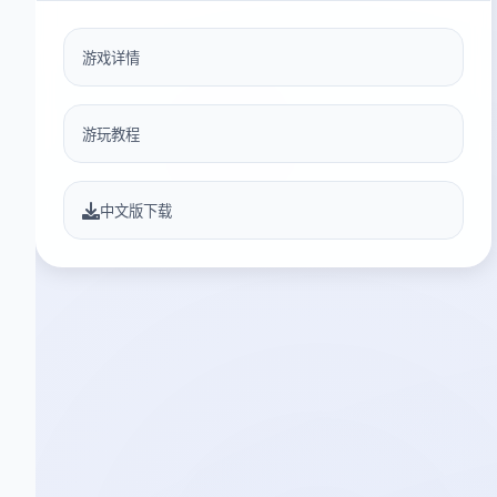
游戏详情
游玩教程
中文版下载