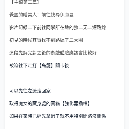
【主線第二章】
覺醒的睡美人：前往找尋伊庫夏
影片紀錄二下前往同學所在地的独二无二短路線
初見的時候其實找不到路繞了二大圈
這段先解完對之後的遊戲體驗應該會比較好
被迫往下走打【鳥籠】關卡後
可以先往左邊走回家
取得魔女的藏身處的寶箱【強化器插槽】
如果在家時已經先拿過了就不用特別開路沒關係