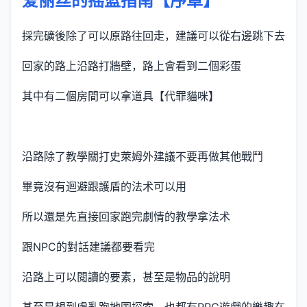
爱丽丝的摇篮指南【序章】
採完礦後除了可以原路往回走，建議可以從右邊跳下去
回家的路上沿路打牆壁，路上會看到二個彩蛋
其中有二個房間可以拿道具【代罪貓咪】
沿路除了教學關打史萊姆外建議不要再做其他戰鬥
畢竟沒有迴避跟護盾的法术可以用
所以還是先直接回家跑完劇情的教學拿法术
跟NPC的對話建議都要看完
沿路上可以閱讀的要素，甚至是物品的說明