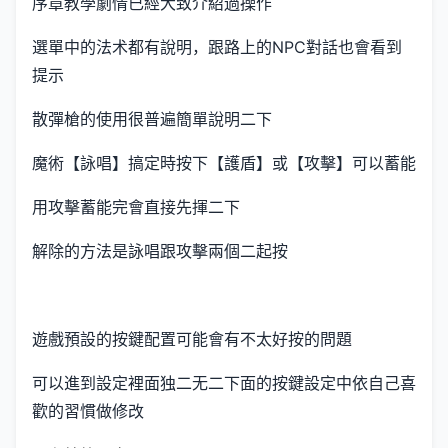
序章教學劇情已經大致介紹過操作
選單中的法术都有說明，跟路上的NPC對話也會看到
提示
散彈槍的使用很普遍簡單說明二下
魔術【詠唱】搞定時按下【護盾】或【攻擊】可以蓄能
用攻擊蓄能完會直接先揮二下
解除的方法是詠唱跟攻擊兩個二起按
遊戲預設的按鍵配置可能會有不太好按的問題
可以進到設定裡面独二无二下面的按鍵設定中依自己喜
歡的習慣做修改