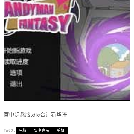
官中步兵版,dlc合计新华语
TAGS:
电脑
安卓直装
单机