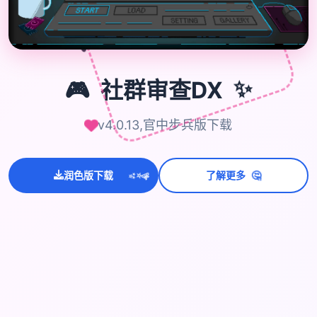
🎮
🎮
社群审查DX
✨
v4.0.13,官中步兵版下载
💫
🤔
✨
润色版下载
了解更多
⭐