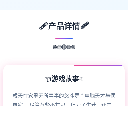
🩹
🩹
产品详情
🔵
🟣
🟡
🟢
🔴
📖
游戏故事
✨
成天在家里无所事事的悠斗是个电脑天才与偶
像宅。 尽管有些不甘愿，但为了生计，还是
在接到社群平台Facibook的邀请后，成为了
审查材料的社群审查员，负责将违反社群规范