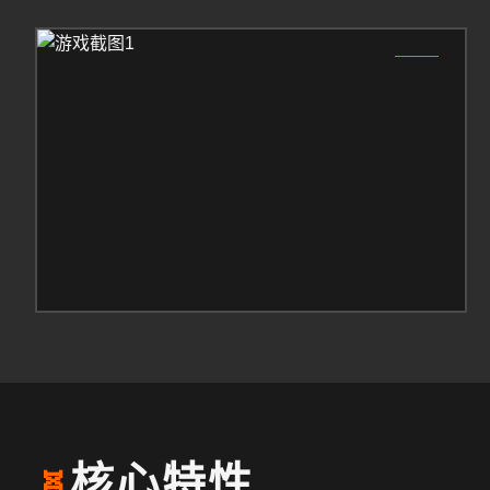
1
核心特性
🧬