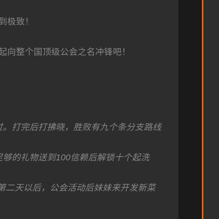
到极致！
起向整个国顶级公会之名冲锋吧！
打过。打完后打拂晓，胜败有九个条分支路线
足够的礼物送到100信赖后解锁十个起洗
战”第二天以后，公会活动后妹妹来开发新菜