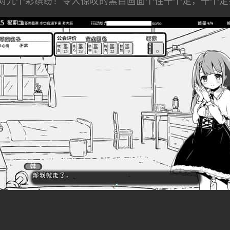
对九个彩缤纷！令人惊叹的黑白画面个性十个足，十个定