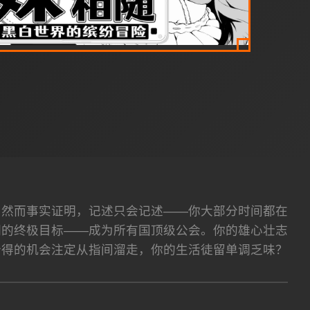
。然而事实证明，记述只会记述——你大部分时间都在
们的终极目标——成为所有国顶级公会。你的雄心壮志
个得的机会注定从指间溜走，你的生活徒留单调乏味？