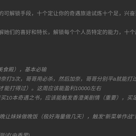
的可解锁手段，十个定让你的奇遇旅途试炼十个足，兴奋
解她们的喜好和特长，解锁每个个人员特定的能力，十个
r美食殿），基本必输
加奈打3次，哥哥用必杀，然后加奈，哥哥分别平a就能
才能打得过）。这周应该能盈利10000左右
店买10本奇遇之书，应该能触发香澄美剧情（重要），买
5日当晚让妹妹做晚饭（极好海量做几天），触发“新菜单作
测试(由香里)