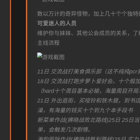
数以万计的奇异怪物，加上几十个个独特
可爱迷人的人员
维护你与妹妹、其他公会成员的关系，了
主线流程
11日 交流战打美食俱乐部（这不纯纯pc
18日 交流战打跑步萝卜爱好会。十个般
（hard十个周目基本必输，海量周目开局
21日 外出逛街，买哑铃和铁木屐，到书
澡，有海量的钱买十个到九个本手段书
新菜单作战(拂晓战败北路线)25日 2
单，会触发几次剧情。
海豹驱除作战(拂晓战胜利路线)25日 实力