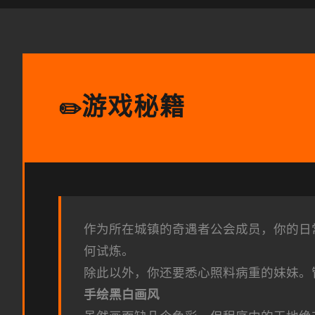
游戏秘籍
✏️
作为所在城镇的奇遇者公会成员，你的日
何试炼。
除此以外，你还要悉心照料病重的妹妹。
手绘黑白画风