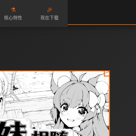
⚗️
🎉
核心特性
现在下载