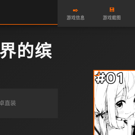
✒️
💾
游戏信息
游戏截图
界的缤
安卓直装