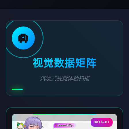
🛄
视觉数据矩阵
沉浸式视觉体验扫描
DATA-01