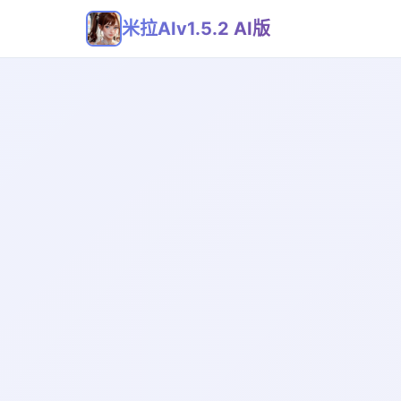
米拉AIv1.5.2 AI版