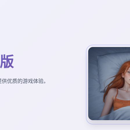
I版
为您提供优质的游戏体验。