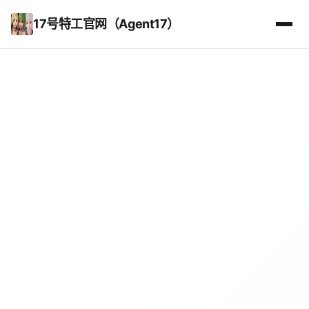
17号特工官网（Agent17）