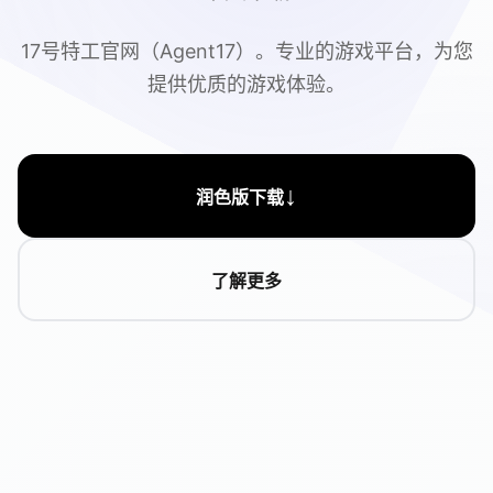
17号特工官网（Agent17）。专业的游戏平台，为您
提供优质的游戏体验。
↓
润色版下载
了解更多