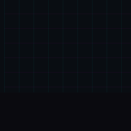
🧯
游戏详情