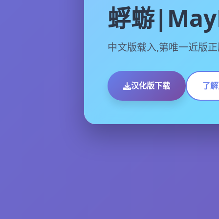
蜉蝣|MayF
中文版载入,第唯一近版正
汉化版下载
了解