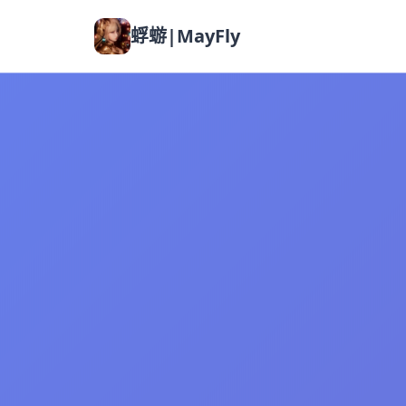
蜉蝣|MayFly