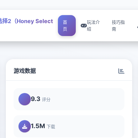
择2（Honey Select
首
玩法介
技巧指
页
绍
南
游戏数据
9.3
评分
1.5M
下载