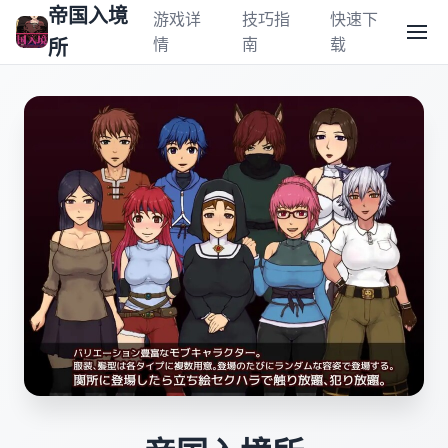
帝国入境
游戏详
技巧指
快速下
情
南
载
所