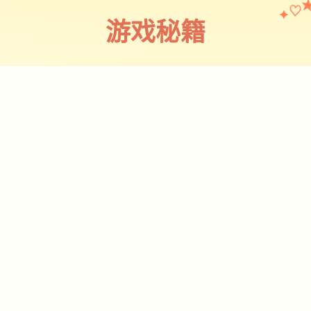
♡
✦
游戏秘籍
✦
攻略指南
~~~~~
迪亚纳之宝讲的是主角追随他爸的脚步
当上路程家并遇到各种各样的人的故