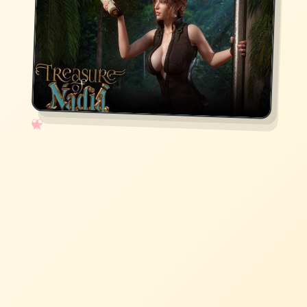
✧
♡
★
♥