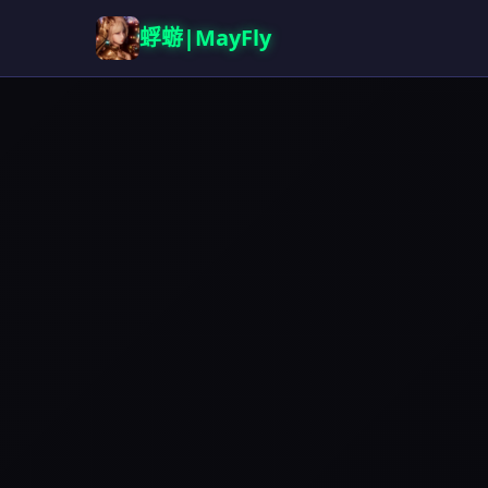
蜉蝣|MayFly