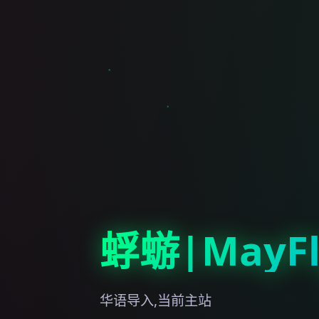
蜉蝣|MayFl
华语导入,当前主站