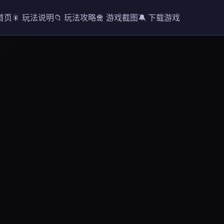
 首页
🎇 玩法说明
📁 玩法攻略
🛅 游戏截图
🔕 下载游戏